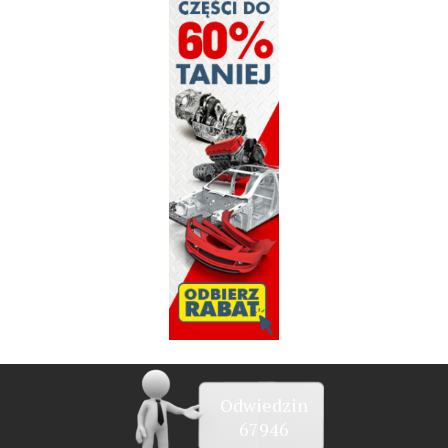
Odwiedzin
67946