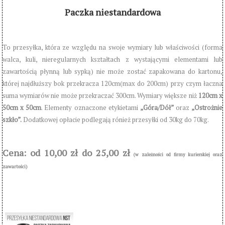
Paczka niestandardowa
To przesyłka, która ze względu na swoje wymiary lub właściwości (forma
walca, kuli, nieregularnych kształtach z wystającymi elementami lub
zawartością płynną lub sypką) nie może zostać zapakowana do kartonu,
której najdłuższy bok przekracza 120cm(max do 200cm) przy czym łaczna
suma wymiarów nie może przekraczać 300cm. Wymiary większe niż
120cm x
50cm x 50cm
. Elementy oznaczone etykietami
„Góra/Dół”
oraz
„Ostrożnie
szkło”.
Dodatkowej opłacie podlegają rónież przesyłki od 30kg do 70kg.
Cena: od 10,00 zł do 25,00 zł
(w zależności od firmy kurierskiej oraz
zawartości)