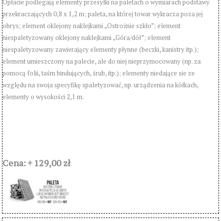
Opłacie podlegają elementy przesyłki na paletach o wymiarach podstawy
przekraczających 0,8 x 1,2 m; paleta, na której towar wykracza poza jej
obrys; element oklejony naklejkami „Ostrożnie szkło”; element
niespaletyzowany oklejony naklejkami „Góra/dół”; element
niespaletyzowany zawierający elementy płynne (beczki, kanistry itp.);
element umieszczony na palecie, ale do niej nieprzymocowany (np. za
pomocą folii, taśm bindujących, śrub, itp.); elementy niedające sie ze
względu na swoja specyfikę spaletyzować, np. urządzenia na kółkach,
elementy o wysokości 2,1 m.
Cena: + 129,00 zł